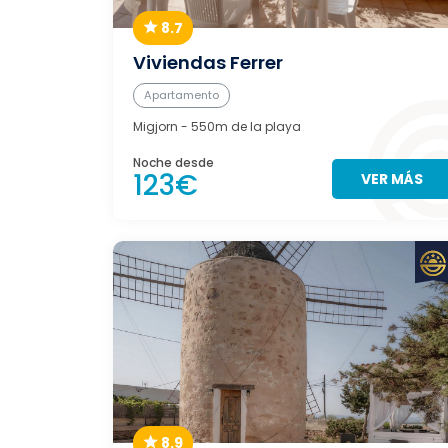
8.7
Viviendas Ferrer
Apartamento
Migjorn
- 550m de la playa
Noche desde
123€
VER MÁS
8.9