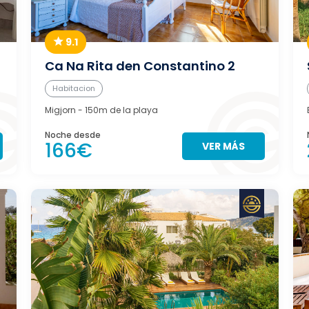
9.1
Ca Na Rita den Constantino 2
Habitacion
Migjorn
- 150m de la playa
Noche desde
166€
VER MÁS