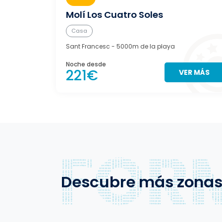
Molí Los Cuatro Soles
Casa
Sant Francesc
- 5000m de la playa
Noche desde
221€
VER MÁS
Descubre más zona