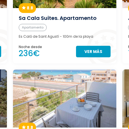
8.8
Sa Cala Suites. Apartamento
Apartamento
Es Caló de Sant Agustí
- 100m de la playa
Noche desde
236€
VER MÁS
8.8