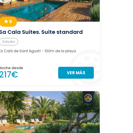
9
Sa Cala Suites. Suite standard
Estudio
Es Caló de Sant Agustí
- 100m de la playa
Noche desde
217€
VER MÁS