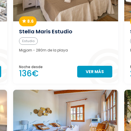
8.6
Stella Maris Estudio
Estudio
Migjorn
- 280m de la playa
Noche desde
136€
VER MÁS