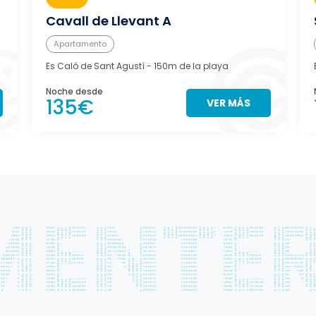
Cavall de Llevant A
Apartamento
Es Caló de Sant Agustí
- 150m de la playa
Noche desde
135€
VER MÁS
s