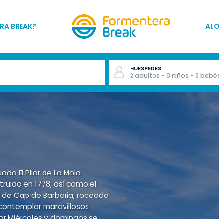
RA BREAK?
AL
HUESPEDES
2
adultos
- 0
niños
- 0
bebé
do El Pilar de La Mola.
truido en 1778, así como el
el de Cap de Barbaria, rodeado
contemplar maravillosos
gar.Miércoles y domingos se