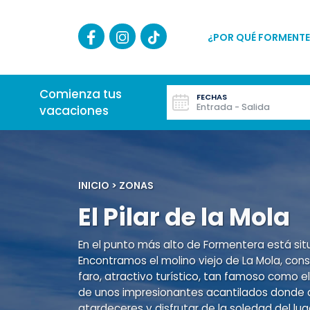
¿POR QUÉ FORMENTE
Comienza tus
FECHAS
Entrada - Salida
vacaciones
INICIO
>
ZONAS
El Pilar de la Mola
En el punto más alto de Formentera está situa
Encontramos el molino viejo de La Mola, cons
faro, atractivo turístico, tan famoso como 
de unos impresionantes acantilados donde 
atardeceres y disfrutar de la soledad del lu