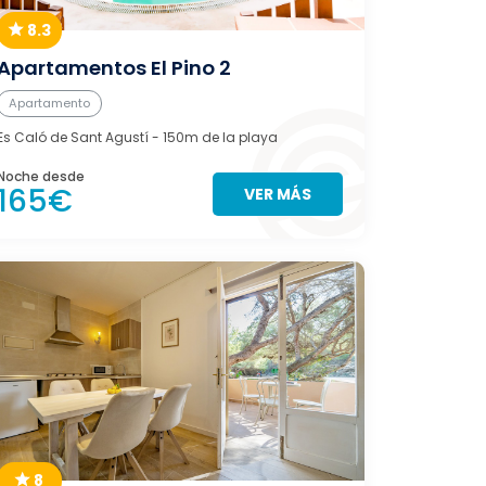
8.3
Apartamentos El Pino 2
Apartamento
Es Caló de Sant Agustí
- 150m de la playa
Noche desde
165€
VER MÁS
8