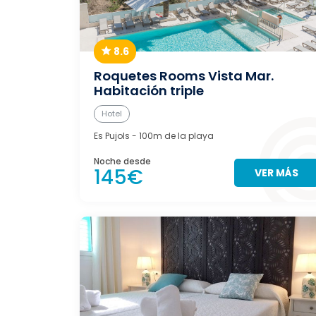
8.6
Roquetes Rooms Vista Mar.
Habitación triple
Hotel
Es Pujols
- 100m de la playa
Noche desde
145€
VER MÁS