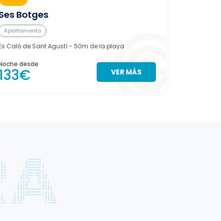
Ses Botges
Apartamento
Es Caló de Sant Agustí
- 50m de la playa
Noche desde
133€
VER MÁS