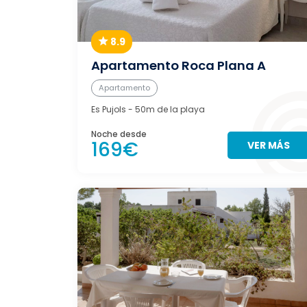
8.9
Apartamento Roca Plana A
Apartamento
Es Pujols
- 50m de la playa
Noche desde
169€
VER MÁS