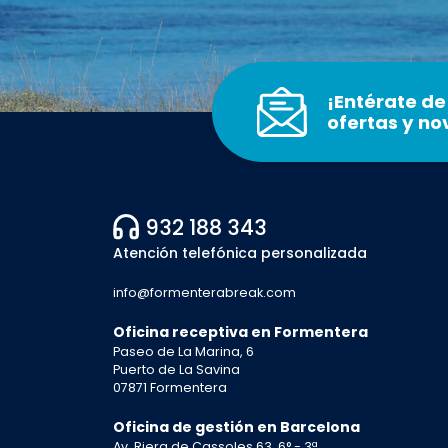
¡Entérate de
ofertas y n
932 188 343
Atención telefónica personalizada
info@formenterabreak.com
Oficina receptiva en Formentera
Paseo de La Marina, 6
Puerto de La Savina
07871 Formentera
Oficina de gestión en Barcelona
Av. Riera de Cassoles 63, 6° - 3ª