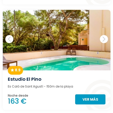
8.9
Estudio El Pino
Es Caló de Sant Agustí
- 150m de la playa
Noche desde
163 €
VER MÁS