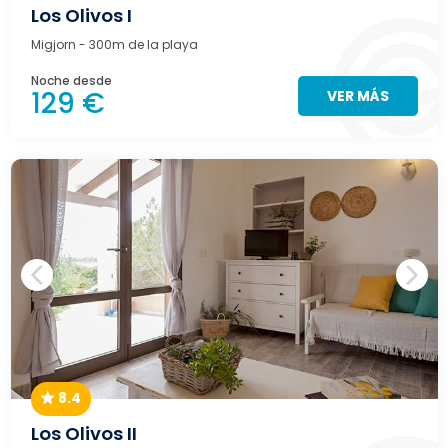
Los Olivos I
Migjorn
- 300m de la playa
Noche desde
129 €
VER MÁS
8.4
Los Olivos II