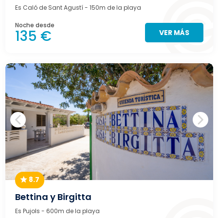
Es Caló de Sant Agustí
- 150m de la playa
Noche desde
135 €
VER MÁS
8.7
Bettina y Birgitta
Es Pujols
- 600m de la playa