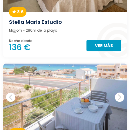
8.6
Stella Maris Estudio
Migjorn
- 280m de la playa
Noche desde
136 €
VER MÁS