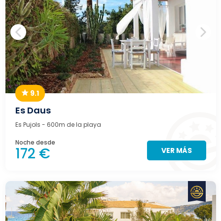
9.1
Es Daus
Es Pujols
- 600m de la playa
Noche desde
172 €
VER MÁS