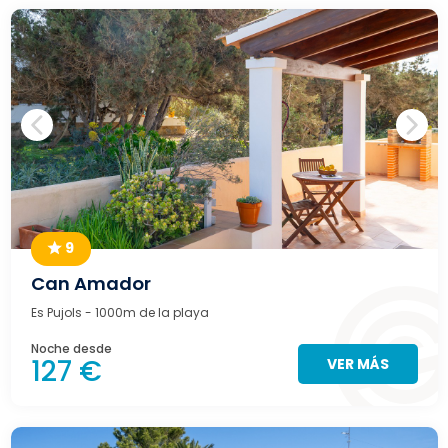
9
Can Amador
Es Pujols
- 1000m de la playa
Noche desde
127 €
VER MÁS