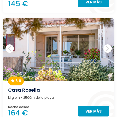
145 €
VER MÁS
8.8
Casa Rosella
Migjorn
- 2500m de la playa
Noche desde
164 €
VER MÁS