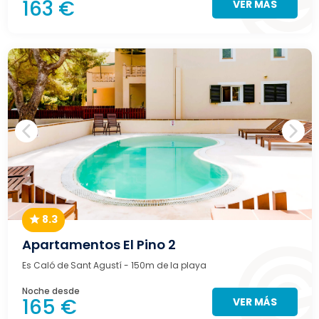
163 €
VER MÁS
8.3
Apartamentos El Pino 2
Es Caló de Sant Agustí
- 150m de la playa
Noche desde
165 €
VER MÁS