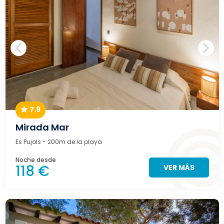
7.9
Mirada Mar
Es Pujols
- 200m de la playa
Noche desde
118 €
VER MÁS