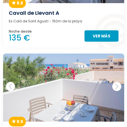
8.8
Cavall de Llevant A
Es Caló de Sant Agustí
- 150m de la playa
Noche desde
135 €
VER MÁS
8.9