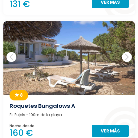
131 €
VER MÁS
8
Roquetes Bungalows A
Es Pujols
- 100m de la playa
Noche desde
160 €
VER MÁS