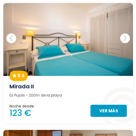
8.4
Mirada II
Es Pujols
- 200m de la playa
Noche desde
123 €
VER MÁS