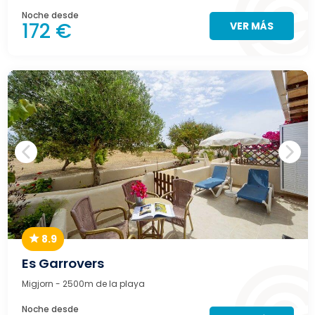
Noche desde
172 €
VER MÁS
8.9
Es Garrovers
Migjorn
- 2500m de la playa
Noche desde