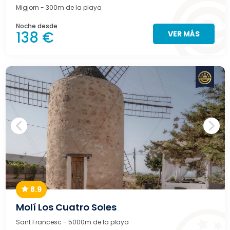
Migjorn
- 300m de la playa
Noche desde
138 €
VER MÁS
8.9
Molí Los Cuatro Soles
Sant Francesc
- 5000m de la playa