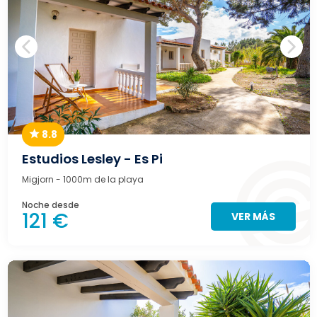
8.8
Estudios Lesley - Es Pi
Migjorn
- 1000m de la playa
Noche desde
121 €
VER MÁS