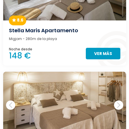
8.6
Stella Maris Apartamento
Migjorn
- 280m de la playa
Noche desde
148 €
VER MÁS