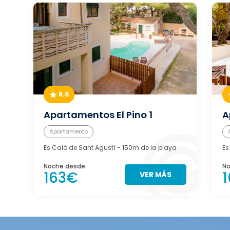
8.6
Apartamentos El Pino 1
A
Apartamento
Es Caló de Sant Agustí
- 150m de la playa
Es
Noche desde
No
163€
VER MÁS