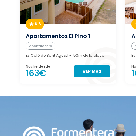
8.6
Apartamentos El Pino 1
A
Apartamento
Es Caló de Sant Agustí
- 150m de la playa
Es
Noche desde
No
163€
VER MÁS