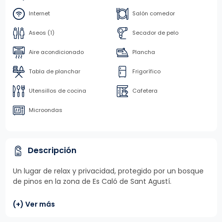
Internet
Salón comedor
Aseos (1)
Secador de pelo
Aire acondicionado
Plancha
Tabla de planchar
Frigorífico
Utensillos de cocina
Cafetera
Microondas
Descripción
Un lugar de relax y privacidad, protegido por un bosque
de pinos en la zona de Es Caló de Sant Agustí.
(+) Ver más