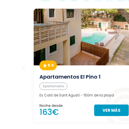
8.6
Apartamentos El Pino 1
Apartamento
Es Caló de Sant Agustí
- 150m de la playa
Noche desde
163€
VER MÁS