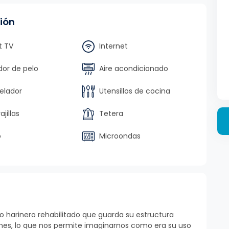
ión
 TV
Internet
or de pelo
Aire acondicionado
lador
Utensillos de cocina
jillas
Tetera
o
Microondas
no harinero rehabilitado que guarda su estructura
ones, lo que nos permite imaginarnos como era su uso