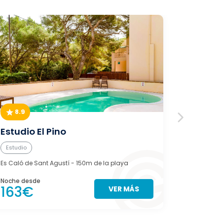
8.9
9.0
Estudio El Pino
Can A
Estudio
Casa
Es Caló de Sant Agustí
- 150m de la playa
Es Pujols
- 
Noche desde
Noche des
163€
127€
VER MÁS