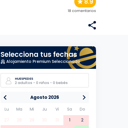
8.9
18 comentarios
Selecciona tus fechas
Alojamiento Premium Seleccionado
HUESPEDES
2 adultos - 0 niños - 0 bebés
Agosto 2026
Lu
Ma
Mi
Ju
Vi
Sa
Do
27
28
29
30
31
1
2