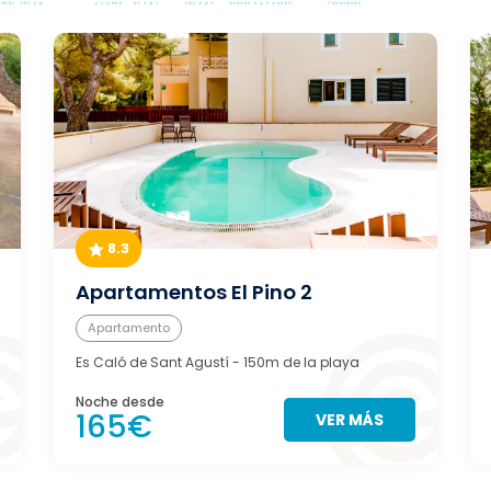
8.3
Apartamentos El Pino 2
Apartamento
Es Caló de Sant Agustí
- 150m de la playa
Noche desde
165€
VER MÁS