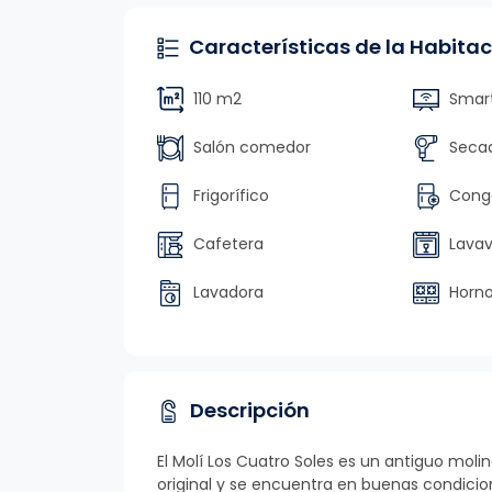
Características de la Habitac
110 m2
Smart
Salón comedor
Secad
Frigorífico
Conge
Cafetera
Lavava
Lavadora
Horn
Descripción
El Molí Los Cuatro Soles es un antiguo moli
original y se encuentra en buenas condici