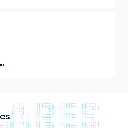
ón
res