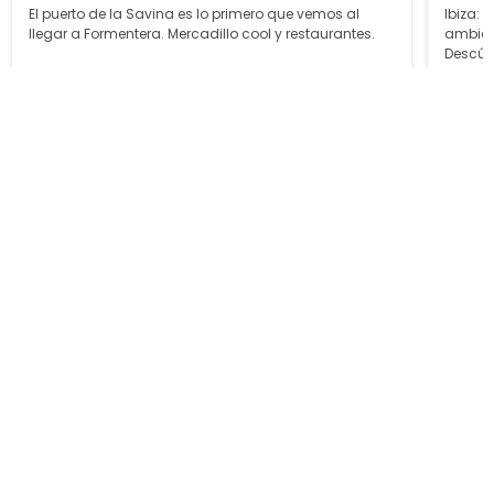
El puerto de la Savina es lo primero que vemos al
Ibiza: 
llegar a Formentera. Mercadillo cool y restaurantes.
ambient
Descúb
Nuestros alojamientos