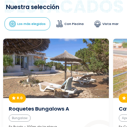
Nuestra selección
Los más elegidos
Con Piscina
Vista mar
8.0
Roquetes Bungalows A
Cav
Bungalow
Ap
Es Pujols
- 100m de la playa
Es C