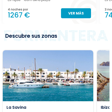
4 noches por
3 no
1267 €
7
VER MÁS
Descubre sus zonas
La Savina
Ibiza