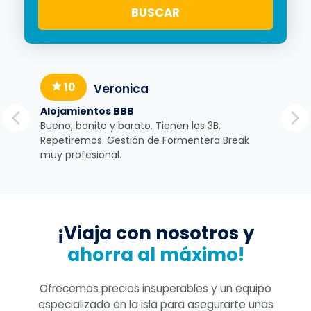
10
Veronica
Alojamientos BBB
Tra
Bueno, bonito y barato. Tienen las 3B.
Muy 
o ha
Repetiremos. Gestión de Formentera Break
apa
muy profesional.
pre
¡Viaja con nosotros y
ahorra al máximo!
Ofrecemos precios insuperables y un equipo
especializado en la isla para asegurarte unas