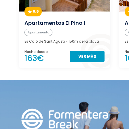
8.6
Apartamentos El Pino 1
A
Apartamento
Es Caló de Sant Agustí
- 150m de la playa
Es
Noche desde
No
163€
VER MÁS